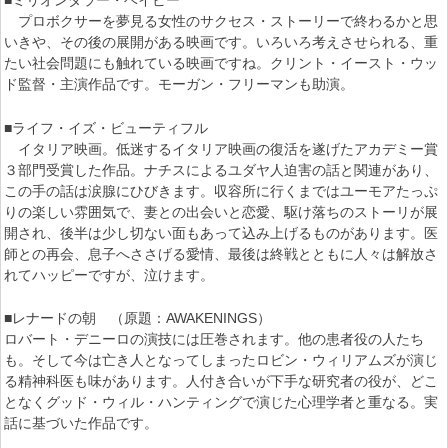
■ミリオンダラー・ベイビー
プロボクサーを夢見る女性のサクセス・ストーリーで終わるかと思
いきや、その後の展開がある映画です。いろいろ考えさせられる、重
たい社会問題にも触れている映画ですね。クリント・イースト・ウッ
ド監督・主演作品です。モーガン・フリーマンも助演。
■ライフ・イズ・ビューティフル
イタリア映画。低迷するイタリア映画の復活を遂げたアカデミー賞
３部門受賞した作品。ナチスによるユダヤ人迫害の話と関連があり、
この手の話は涙腺にひびきます。収容所に行くまではユーモアたっぷ
りの楽しい雰囲気で、妻との出会いと恋愛、駆け落ちのストーリが展
開され、後半は少し切ない面もあって込み上げるものがあります。医
師との再会、息子へささげる愛情、最後は終戦とともに人々は解放さ
れてハッピーですが、泣けます。
■レナードの朝 （原題：AWAKENINGS）
ロバート・デニーロの演技には圧巻されます。他の患者役の人たち
も。そして今は亡き人となってしまったロビン・ウィリアムズが演じ
る精神科医も味があります。人付き合いが下手な研究者の役が、どこ
となくグッド・ウィル・ハンティングで演じた心理学者と重なる。実
話に基づいた作品です。