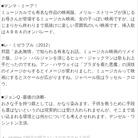
■マンマ・ミーア！
ミュージカルでも有名な作品の映画版。メリル・ストリープが演じる
お母さんが登場するミュージカル映画。女の子っぽい映画ですが、は
じまりから終わりまで底抜けに楽しい雰囲気のいい映画です。挿入歌
はＡＢＢＡのオンパレード。
■レ・ミゼラブル（2012）
邦題「ああ無情」で知られる有名なお話。ミュージカル映画のリメイ
ク版。ジャン・バルジャンを演じるヒュー・ジャックマンは歌もお上
手だったのですね。アン・ハサウェイは「プラダを着た悪魔」の演技
のイメージからするとイメージが変わりました。ミュージカルって映
画にするとスケールが広がりますね。ジャベール役はラッセル・クロ
ウ。
■ジョンQ -最後の決断-
おさな子を持つ親としては、かなり染みます。子供を救うために手段
も選ばないというのは現実的には受け入れられませんが、そこまで追
い込まれる環境とは何かについても考えさせれれます。デンゼル・ワ
シントン主演。
‹
iptablesで特定のIPアドレスのみアクセス許可