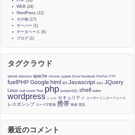
PHP
(16)
WEB
(24)
WordPress
(12)
その他
(17)
サーバー
(1)
データベース
(6)
ブログ
(1)
タグクラウド
apache
admob
Adsense
chrome
cygwin
Excel
facebook
FireFox
FTP
fuelPHP
Google
html
Javascript
JQuery
IE6
Jazz
php
shell
Linux
mail
oracle
Pear
postgreSQL
twitter
wordpress
セキュリティ
シェル
ユーザーインターフェース
携帯
レスポンシブ
ローマ字変換
映画
英語
最近のコメント