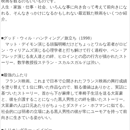
映画を観るのもいいものです。
人生・家族・仕事・社会、いろんな事に向き合って考えて前向きにな
れる、そんなきっかけになるかもしれない最近観た映画をいくつか紹
介。
■グッド・ウィル・ハンティング／旅立ち（1998）
マット・デイモン演じる頭脳明晰だけどちょっとワルな若者がロビ
ン・ウィリアムズ演じる心理学者と打ち解けて行く過程や、ベン・ア
フレック演じる友人達との絆、ヒロインとの恋の行方が描かれたスト
ーリー。数学教授役ステラン・スカルスガルドは渋い。
■最強のふたり
フランス映画。これまで日本で公開されたフランス映画の興行成績
を塗り替えて１位に輝いた作品なので、観る価値はありかと。実話に
基づいたストーリー。首から下が麻痺して車椅子生活を送る大富豪
と、彼を介護することになった黒人男性との絆を描いたストーリー。
大富豪の人は口元あたりがちょっとダスティン・ホフマンに似てる。
社会的には弱者の立場にある黒人男性の彼が常にユーモアを持って前
向きに生きている姿がいい。