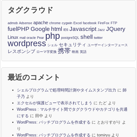
タグクラウド
apache
admob
Adsense
chrome
cygwin
Excel
facebook
FireFox
FTP
fuelPHP
Google
html
Javascript
JQuery
IE6
Jazz
php
shell
Linux
mail
oracle
Pear
postgreSQL
twitter
wordpress
セキュリティ
シェル
ユーザーインターフェース
携帯
レスポンシブ
ローマ字変換
映画
英語
最近のコメント
シェルプログラムで処理時間計測やタイムスタンプ出力
に
師
子乃
より
エクセルが保護ビューで表示されてしまう
に
たど
より
WordPress : マルチサイト間でタグクラウドやカテゴリを共通
にする
に
田中
より
WordPress: バッチプログラムを作成する
に
とおりすがり
よ
り
WordPress: バッチプログラムを作成する
に
tomiryu
より