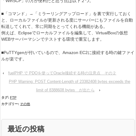
「WinSCP」の方が便利だと思う点は以下２つ。
■「コマンド」→「ミラーリングアップロード」を裏で実行しておく
と、ローカルファイルが更新される度にサーバーにもファイルを自動
転送してくれて、常に同期をとってくれる機能がある。
例えば、Eclipseでローカルファイルを編集して、VirtualBoxの仮想
WEBサーバーマシンでテストする環境で重宝します。
■PuTTYgenが付いているので、Amazon EC2に接続する時の鍵ファイ
ルが楽です。
‹
fuelPHP で PDOを使ってOracle接続する時の注意点 その２
PHP Warning: POST Content-Length of 23382408 bytes exceeds the
limit of 8388608 bytes が出たら
›
タグ:
FTP
カテゴリー:
その他
最近の投稿