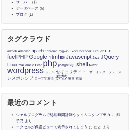
サーバー
(1)
データベース
(6)
ブログ
(1)
タグクラウド
apache
admob
Adsense
chrome
cygwin
Excel
facebook
FireFox
FTP
fuelPHP
Google
html
Javascript
JQuery
IE6
Jazz
php
shell
Linux
mail
oracle
Pear
postgreSQL
twitter
wordpress
セキュリティ
シェル
ユーザーインターフェース
携帯
レスポンシブ
ローマ字変換
映画
英語
最近のコメント
シェルプログラムで処理時間計測やタイムスタンプ出力
に
師
子乃
より
エクセルが保護ビューで表示されてしまう
に
たど
より