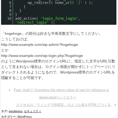
6
wp_redirect( home_url(
'/'
) );
7
}
8
}
9
}
10
add_action(
'login_form_login'
,
'redirect_login'
);
「hogehoge」の部分は好きな半角英数文字にしてください。
こうしておけば、
http://www.example.com/wp-admin
?hogehoge
とか
http://www.example.com/wp-login.php
?hogehoge
のようにWordpress標準のログインURLに、指定した文字がURL引数
として含まれない場合は、ログイン画面が開かずにトップページにリ
ダイレクトされるようになるので、Wordpress標準のログインURLを
隠蔽することが可能です。
‹
Pear::Authで Assigning the return value of new by reference is
deprecatedというエラー
エクセルの「ウィンドウ枠固定」のような表をHTMLでつくる
›
タグ:
wordpress
,
セキュリティ
カテゴリー:
WordPress