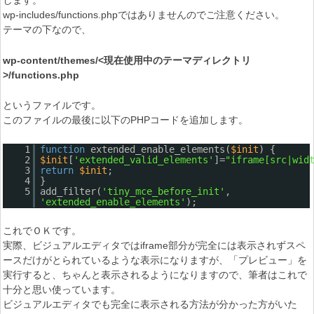
します。
wp-includes/functions.phpではありませんのでご注意ください。
テーマの下なので、
wp-content/themes/<現在使用中のテーマディレクトリ
>/functions.php
というファイルです。
このファイルの最後に以下のPHPコードを追加します。
1
function
extended_enable_elements(
$init
) {
2
$init
[
'extended_valid_elements'
]=
"iframe[src|wid
3
return
$init
;
4
}
5
add_filter(
'tiny_mce_before_init'
,
'extended_enable_elements'
);
これでＯＫです。
実際、ビジュアルエディタではiframe部分が完全には表示されずスペ
ースだけがとられているような表示になりますが、「プレビュー」を
実行すると、ちゃんと表示されるようになりますので、筆者はこれで
十分と思い使っています。
ビジュアルエディタでも完全に表示される方法が分かった方がいた