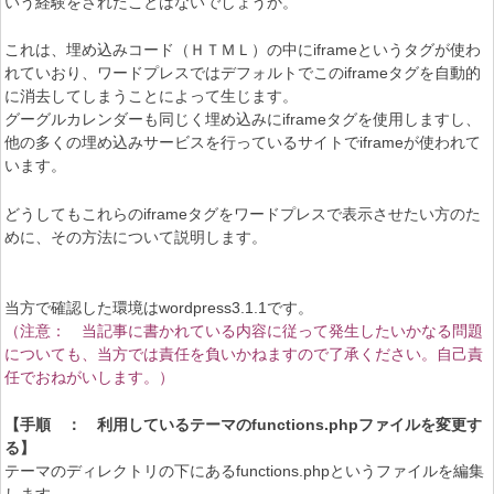
いう経験をされたことはないでしょうか。
これは、埋め込みコード（ＨＴＭＬ）の中にiframeというタグが使わ
れていおり、ワードプレスではデフォルトでこのiframeタグを自動的
に消去してしまうことによって生じます。
グーグルカレンダーも同じく埋め込みにiframeタグを使用しますし、
他の多くの埋め込みサービスを行っているサイトでiframeが使われて
います。
どうしてもこれらのiframeタグをワードプレスで表示させたい方のた
めに、その方法について説明します。
当方で確認した環境はwordpress3.1.1です。
（注意： 当記事に書かれている内容に従って発生したいかなる問題
についても、当方では責任を負いかねますので了承ください。自己責
任でおねがいします。）
【手順 ： 利用しているテーマのfunctions.phpファイルを変更す
る】
テーマのディレクトリの下にあるfunctions.phpというファイルを編集