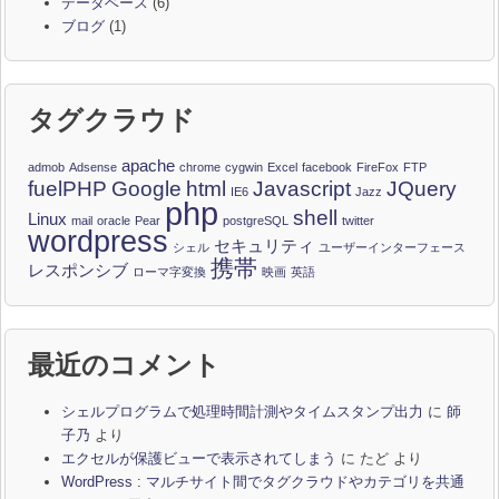
データベース
(6)
ブログ
(1)
タグクラウド
apache
admob
Adsense
chrome
cygwin
Excel
facebook
FireFox
FTP
fuelPHP
Google
html
Javascript
JQuery
IE6
Jazz
php
shell
Linux
mail
oracle
Pear
postgreSQL
twitter
wordpress
セキュリティ
シェル
ユーザーインターフェース
携帯
レスポンシブ
ローマ字変換
映画
英語
最近のコメント
シェルプログラムで処理時間計測やタイムスタンプ出力
に
師
子乃
より
エクセルが保護ビューで表示されてしまう
に
たど
より
WordPress : マルチサイト間でタグクラウドやカテゴリを共通