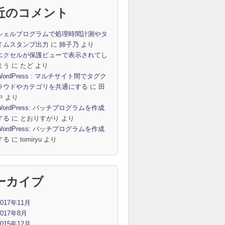
近のコメント
シェルプログラムで処理時間計測やタ
イムスタンプ出力
に
師子乃
より
エクセルが保護ビューで表示されてし
まう
に
たど
より
WordPress : マルチサイト間でタグク
ラウドやカテゴリを共通にする
に
田
中
より
WordPress: バッチプログラムを作成
する
に
とおりすがり
より
WordPress: バッチプログラムを作成
する
に
tomiryu
より
ーカイブ
2017年11月
2017年8月
2015年12月