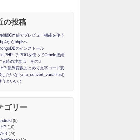
近の投稿
web版Gmailでプレビュー機能を使う
php4からphp5へ
mongoDBのインストール
fuelPHP で PDOを使ってOracle接続
する時の注意点 その3
PHP:配列変数まとめて文字コード変
換したいならmb_convert_variables()
使うといいよ
テゴリー
ndroid
(5)
PHP
(16)
WEB
(24)