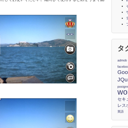
W
タ
admob
facebo
Goo
JQu
postgr
wo
セキ
レス
英語