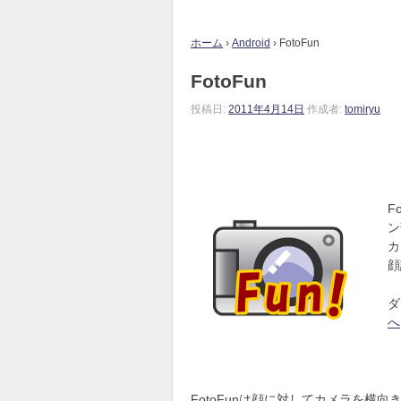
ホーム
›
Android
›
FotoFun
FotoFun
投稿日:
2011年4月14日
作成者:
tomiryu
F
ン
カ
顔
ダ
へ
FotoFunは顔に対してカメラを横