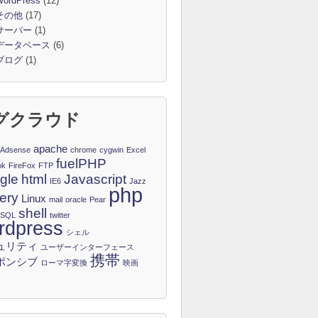
ordPress
(12)
その他
(17)
サーバー
(1)
データベース
(6)
ブログ
(1)
グクラウド
apache
Adsense
chrome
cygwin
Excel
fuelPHP
ok
FireFox
FTP
gle
html
Javascript
IE6
Jazz
php
ery
Linux
mail
oracle
Pear
shell
eSQL
twitter
rdpress
シェル
ュリティ
ユーザーインターフェース
携帯
ポンシブ
ローマ字変換
映画