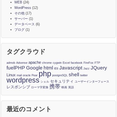
WEB
(24)
WordPress
(12)
その他
(17)
サーバー
(1)
データベース
(6)
ブログ
(1)
タグクラウド
apache
admob
Adsense
chrome
cygwin
Excel
facebook
FireFox
FTP
fuelPHP
Google
html
Javascript
JQuery
IE6
Jazz
php
shell
Linux
mail
oracle
Pear
postgreSQL
twitter
wordpress
セキュリティ
シェル
ユーザーインターフェース
携帯
レスポンシブ
ローマ字変換
映画
英語
最近のコメント