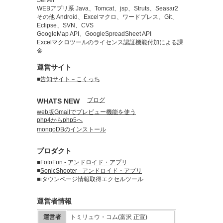
WEBアプリ系 Java、Tomcat、jsp、Struts、Seasar2
その他 Android、Excelマクロ、ワードプレス、Git、
Eclipse、SVN、CVS
GoogleMap API、GoogleSpreadSheet API
Excelマクロツールのライセンス認証機能付加による課
金
運営サイト
■
告知サイト－こくっち
ブログ
WHATS NEW
web版Gmailでプレビュー機能を使う
php4からphp5へ
mongoDBのインストール
プロダクト
■
FotoFun - アンドロイド・アプリ
■
SonicShooter - アンドロイド・アプリ
■iタウンページ情報取得エクセルツール
運営者情報
運営者
トミリュウ・コム(富沢 正宣)