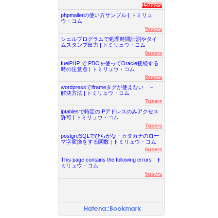
15users
phpmailerの使い方サンプル | トミリュ
ウ・コム
9users
シェルプログラムで処理時間計測やタイ
ムスタンプ出力 | トミリュウ・コム
9users
fuelPHP で PDOを使ってOracle接続する
時の注意点 | トミリュウ・コム
8users
wordpressでiframeタグが使えない －
解決方法 | トミリュウ・コム
7users
iptablesで特定のIPアドレスのみアクセス
許可 | トミリュウ・コム
7users
postgreSQLでひらがな・カタカナのロー
マ字変換をする関数 | トミリュウ・コム
6users
This page contains the following errors | ト
ミリュウ・コム
5users