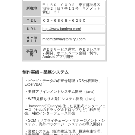
〒１５０－０００２ 東京都渋谷区
所在地
渋谷２丁目７番１３号 ネオメット
青山 ３Ｆ
ＴＥＬ
０３－６８６８－６２９０
ＵＲＬ
http://www.tomiryu.com/
ｅ－ｍ
m.tomizawa@tomiryu.com
ａｉｌ
ＷＥＢサービス運営、ＷＥＢシステ
事業内
ム開発、ホームページ企画・制作、
容
Androidアプリ開発
制作実績－業務システム
・ビッグ・データの名寄せ処理（DB分析関数、
ExcelVBA）
・要員アサインメントシステム開発（java）
・WEB見積もり＆発注システム開発（java）
・Javascript(JQuery)を使った表形式インターフェ
ース（セルのドラッグ＆ドロップなど）独自開
発、Ajaxインターフェース開発
・SCM（サプライチェーン・マネージメント・シ
ステム、海外パッケージ・システムの導入開発）
・業務システム（販売物流管理、最適在庫管理、
生産管理、製造スケジューリング）