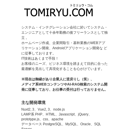
システム・インテグレーション会社に於いてシステム・
エンジニアとして十余年勤務の後フリーランスとして独
立 。
ホームページ作成、企業間取引・基幹業務のWEBアプ
リケーション開発、Androidアプリケーション開発な ど
に従事しております。
IT技術はあくまで手段！
お客様のニーズ、ビジネス環境を踏まえて目的に合った
最適解を見出して具現化することを心がけています。
※現在は御縁があり企業人に逆戻りし（笑）、
メディア系WEBコンテンツやAI-RAG検索のシステム開
発に従事しており、お仕事の受付は行っておりません。
主な開発環境
Nuxt2, 3、Vue2, 3、node.js
LAMP系 PHP、HTML、Javascript、jQuery、
prototype.js、css、apache
データベース PostgreSQL、MySQL、Oracle、SQL
Server