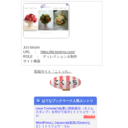
Ju's bloom
URL ：
https://jbl.tomiryu.com/
ROLE ： ディレクション＆制作
サイト構築
告知サイト「こくっち」
はてなブックマーク人気エントリ
Linuxでvmstatの結果に時刻表示（タイム
スタンプ）を付けて出力 | トミリュウ・コ
ム
18users
WordPressにJavascript追加(JQueryな
ど） | トミリュウ・コム