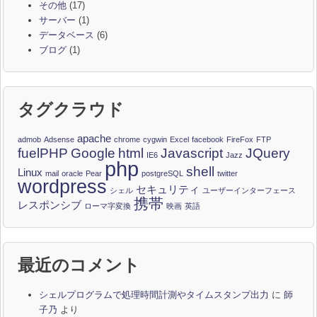
その他
(17)
サーバー
(1)
データベース
(6)
ブログ
(1)
タグクラウド
apache
admob
Adsense
chrome
cygwin
Excel
facebook
FireFox
FTP
fuelPHP
Google
html
Javascript
JQuery
IE6
Jazz
php
shell
Linux
mail
oracle
Pear
postgreSQL
twitter
wordpress
セキュリティ
シェル
ユーザーインターフェース
携帯
レスポンシブ
ローマ字変換
映画
英語
最近のコメント
シェルプログラムで処理時間計測やタイムスタンプ出力
に
師
子乃
より