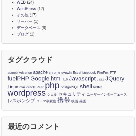
WEB
(24)
WordPress
(12)
その他
(17)
サーバー
(1)
データベース
(6)
ブログ
(1)
タグクラウド
apache
admob
Adsense
chrome
cygwin
Excel
facebook
FireFox
FTP
fuelPHP
Google
html
Javascript
JQuery
IE6
Jazz
php
shell
Linux
mail
oracle
Pear
postgreSQL
twitter
wordpress
セキュリティ
シェル
ユーザーインターフェース
携帯
レスポンシブ
ローマ字変換
映画
英語
最近のコメント