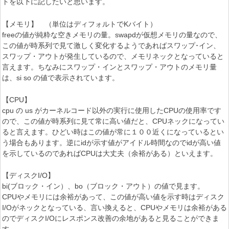
トを以下に記したいと思います。
【メモリ】 （単位はディフォルトでKバイト）
freeの値が純粋な空きメモリの量。swapdが仮想メモリの量なので、
この値が時系列で見て激しく変化するようであればスワップ･イン、
スワップ・アウトが発生しているので、メモリネックとなっていると
言えます。ちなみにスワップ・インとスワップ・アウトのメモリ量
は、si so の値で表示されています。
【CPU】
cpu の us がカーネルコード以外の実行に使用したCPUの使用率です
ので、この値が時系列に見て常に高い値だと、CPUネックになってい
ると言えます。ひどい時はこの値が常に１００近くになっているとい
う場合もあります。逆にidが示す値がアイドル時間なのでidが高い値
を示しているのであればCPUは大丈夫（余裕がある）といえます。
【ディスクI/O】
bi(ブロック・イン）、bo（ブロック・アウト）の値で見ます。
CPUやメモリには余裕があって、この値が高い値を示す時はディスク
I/Oがネックとなっている、言い換えると、CPUやメモリは余裕がある
のでディスクI/Oにレスポンス改善の余地があると見ることができま