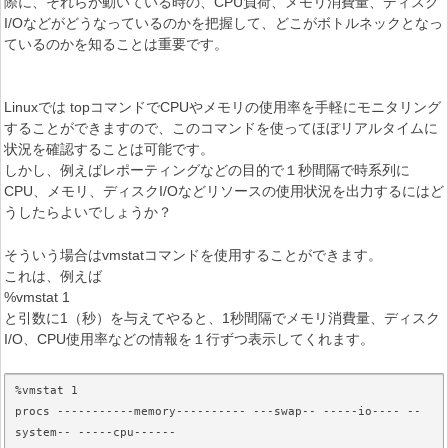
際に、それらが動いている時の、CPU負荷、メモリ消費量、ディスク
I/Oなどがどうなっているのかを把握して、どこがボトルネックとなっ
ているのかを知ることは重要です。
Linuxでは topコマンドでCPUやメモリの使用率を手軽にモニタリング
することができますので、このコマンドを使ってほぼリアルタイムに
状況を確認することは可能です。
しかし、例えばレポーティングなどの目的で１秒間隔で時系列に
CPU、メモリ、ディスクI/Oなどリソースの使用状況を出力するにはど
うしたらよいでしょうか？
そういう場合はvmstatコマンドを使用することができます。
これは、例えば
%vmstat 1
と引数に1（秒）を与えてやると、1秒間隔でメモリ消費量、ディスク
I/O、CPU使用率などの情報を１行ずつ表示してくれます。
%vmstat 1

procs -----------memory---------- ---swap-- -----io---- --
system-- -----cpu------
