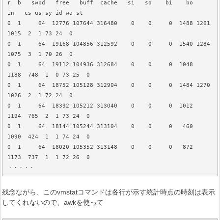
r  b   swpd   free   buff  cache   si   so    bi    bo   
in   cs us sy id wa st

0  1     64  12776 107644 316480    0    0     0  1488 1261 
1015  2  1 73 24  0

0  1     64  19168 104856 312592    0    0     0  1540 1284 
1075  3  1 70 26  0

0  1     64  19112 104936 312684    0    0     0  1048 
1188  748  1  0 73 25  0

0  1     64  18752 105128 312904    0    0     0  1484 1270 
1026  2  1 72 24  0

0  1     64  18392 105212 313040    0    0     0  1012 
1194  765  2  1 73 24  0

0  1     64  18144 105244 313104    0    0     0   460 
1090  424  1  1 74 24  0

0  1     64  18020 105352 313148    0    0     0   872 
1173  737  1  1 72 26  0

・・・・・
残念ながら、このvmstatコマンドは各行が示す統計時点の時刻は表示
してくれないので、awkを使って