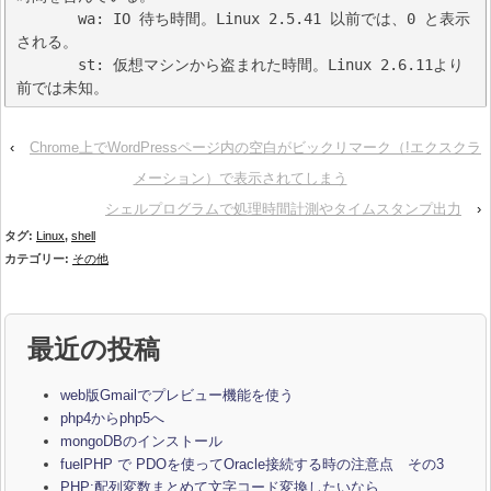
       wa: IO 待ち時間。Linux 2.5.41 以前では、0 と表示
される。

       st: 仮想マシンから盗まれた時間。Linux 2.6.11より
前では未知。
‹
Chrome上でWordPressページ内の空白がビックリマーク（!エクスクラ
メーション）で表示されてしまう
シェルプログラムで処理時間計測やタイムスタンプ出力
›
タグ:
Linux
,
shell
カテゴリー:
その他
最近の投稿
web版Gmailでプレビュー機能を使う
php4からphp5へ
mongoDBのインストール
fuelPHP で PDOを使ってOracle接続する時の注意点 その3
PHP:配列変数まとめて文字コード変換したいなら