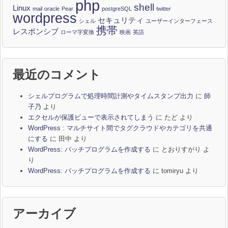
php
shell
Linux
mail
oracle
Pear
postgreSQL
twitter
wordpress
セキュリティ
シェル
ユーザーインターフェース
携帯
レスポンシブ
ローマ字変換
映画
英語
最近のコメント
シェルプログラムで処理時間計測やタイムスタンプ出力
に
師
子乃
より
エクセルが保護ビューで表示されてしまう
に
たど
より
WordPress : マルチサイト間でタグクラウドやカテゴリを共通
にする
に
田中
より
WordPress: バッチプログラムを作成する
に
とおりすがり
よ
り
WordPress: バッチプログラムを作成する
に
tomiryu
より
アーカイブ