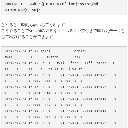
vmstat 1 | awk '{print strftime("%y/%m/%d 
%H:%M:%S"), $0}'
とやると、時刻も表示してくれます。
こうすることでvmstatの結果をタイムスタンプ付きで時系列データと
して出力することができます。
13/06/05 23:47:06 procs -----------memory---------- ---
swap-- -----io---- --system-- -----cpu------

13/06/05 23:47:06  r  b   swpd   free   buff  cache   si   
so    bi    bo   in   cs us sy id wa st

13/06/05 23:47:06  2  0     64  25964  66800 342952    0    
0     0     0 1005  108  0  0 100  0  0

13/06/05 23:47:07  1  0     64  25964  66800 342952    0    
0     0     0 1024  143  0  0 100  0  0

13/06/05 23:47:08  1  0     64  25964  66804 342948    0    
0     0    16 1009  115  0  0 100  0  0

13/06/05 23:47:09  1  0     64  25964  66804 342948    0    
0     0     0 1005  102  0  0 100  0  0

13/06/05 23:47:10  1  0     64  25964  66804 342952    0    