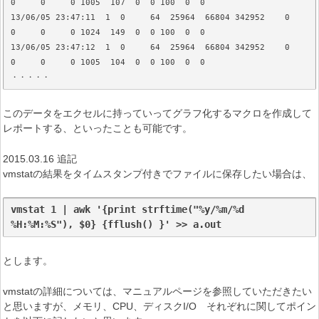
0     0     0 1005  107  0  0 100  0  0

13/06/05 23:47:11  1  0     64  25964  66804 342952    0    
0     0     0 1024  149  0  0 100  0  0

13/06/05 23:47:12  1  0     64  25964  66804 342952    0    
0     0     0 1005  104  0  0 100  0  0

・・・・・
このデータをエクセルに持っていってグラフ化するマクロを作成して
レポートする、といったことも可能です。
2015.03.16 追記
vmstatの結果をタイムスタンプ付きでファイルに保存したい場合は、
vmstat 1 | awk '{print strftime("%y/%m/%d 
%H:%M:%S"), $0} {fflush() }' >> a.out
とします。
vmstatの詳細については、マニュアルページを参照していただきたい
と思いますが、メモリ、CPU、ディスクI/O それぞれに関してポイン